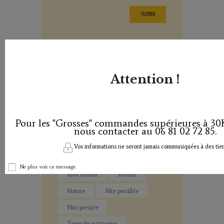
FILTRER
Catégories
Bleu
Cantal
Attention !
Salers
Tome
Yaourt
Pour les "Grosses" commandes supérieures à 30
nous contacter au 06 81 02 72 85.
Tags
Vos informations ne seront jamais communiquées à des tier
aligot
AOP
Ne plus voir ce message.
Bleu fermier
Fermier
Nature
Pâte persillée
Pâte pressée
Tome de montagne