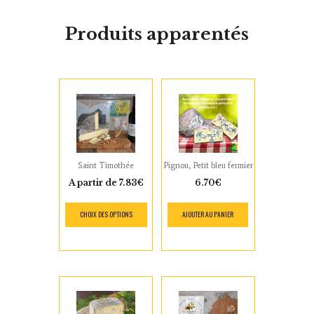
Produits apparentés
Saint Timothée
Pignou, Petit bleu fermier
A partir de
7.83
€
6.70
€
CHOIX DES OPTIONS
AJOUTER AU PANIER