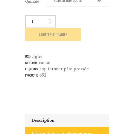
Quantité
AJOUTER AU PANIER
cjghv
UGS :
cantal
CATÉGORIE :
aop
fermier
pâte pressée
ÉTIQUETTES :
,
,
692
PRODUCT ID:
Description
Informations complémentaires